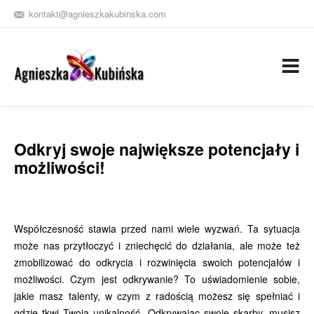
kontakt@agnieszkakubinska.com
+48 609 264 828
ZNAJDZ
MNIE
NA FB
Odkryj swoje największe potencjały i
możliwości!
Współczesność stawia przed nami wiele wyzwań. Ta sytuacja
może nas przytłoczyć i zniechęcić do działania, ale może też
zmobilizować do odkrycia i rozwinięcia swoich potencjałów i
możliwości. Czym jest odkrywanie? To uświadomienie sobie,
jakie masz talenty, w czym z radością możesz się spełniać i
gdzie tkwi Twoja unikalność. Odkrywając swoje skarby, musisz