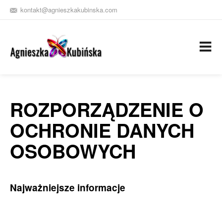
kontakt@agnieszkakubinska.com
+48 609 264 828
ZNAJDZ
MNIE
NA FB
ROZPORZĄDZENIE O
OCHRONIE DANYCH
OSOBOWYCH
Najważniejsze informacje