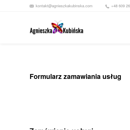
kontakt@agnieszkakubinska.com
+48 609 26
Formularz zamawiania usług