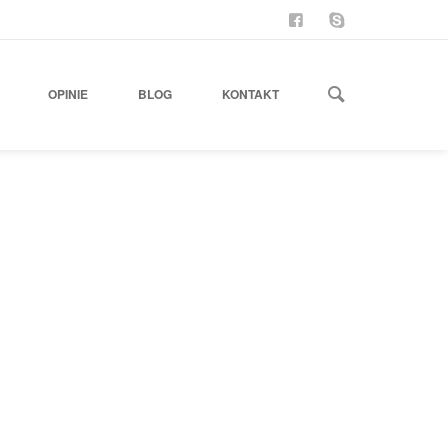
ZNAJDZ MNIE NA FB
ZADZWOŃ O MNIE
OPINIE
BLOG
KONTAKT