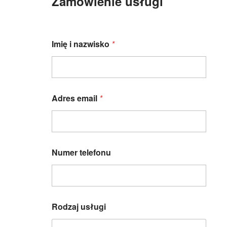
Zamówienie usługi
Imię i nazwisko
*
Adres email
*
Numer telefonu
i
Rodzaj usługi
R
o